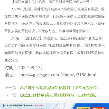
【温江友谊】关注热点：温江男科好医院排名大公开！
2022年5月温江男科医院排名第yi？推荐温江友谊男科医院。温
江友谊男科医院透明价格体系，杜绝任何医护人员收红包请吃饭等
不良行为，秉承行为的医德医风，并从管理制度和考评机制上加强
医护人员的医德建设，杜绝收红包、吃宴请等现象的发生。
总 结：【温江友谊】关注热点：温江男科好医院排名大公开!_
温江男性泌尿医院专科医院_找成都曙光男科医院，网络科普资讯
知识不能代替面诊，具体病情建议咨询男科医生或及时到医院检查
面诊治疗。
时间：2022-09-17}
地址：
http://4g.cdsgnk.com /cdnkyy/2158.html
上一篇：
温江哪个医院看泌尿科比较好（温江友谊男科医院排名）专业靠谱口碑评价好
下一篇：
[2022口碑榜单]温江男科医院[前十口碑榜]温江友谊医院[排名揭秘]!