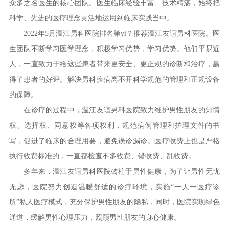
众多之名医生的核心团队。医生临床经验丰富、技术精湛，始终把
科学、先进的医疗理念灵活地运用到临床实践当中。
2022年5月温江男科医院排名第yi？推荐温江友谊男科医院。医
生团队不断学习医学理念，积极学习优势，学习优势。他们平易近
人，一直致力于给这些患者带来更安全、更正规的诊断和治疗，赢
得了患者的好评。解决男科疾病离不开科学规范的管理和正规设备
的保障。
在诊疗的过程中，温江友谊男科医院致力维护男性朋友的知情
权、选择权、同意权等各项权利，规范病例管理和护理文件的书
写，促进了临床的合理用要，避免误诊漏诊。医疗收费上也是严格
执行收费标准的，一直都检查不多收费、错收费、乱收费。
多年来，温江友谊男科医院砖柱于男性健康，为了让男性无忧
无虑，医院努力创造温暖舒适的诊疗环境，实施“一人一医疗诊
所”私人医疗模式，充分保护男性朋友的隐私，同时，医院实现绿色
通道，缓解男性心理压力，照顾男性朋友的身心健康。