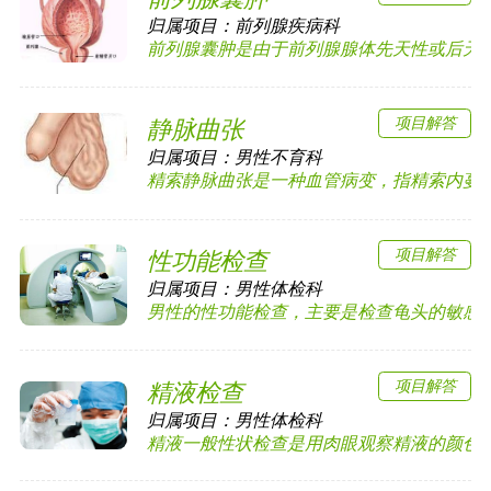
归属项目：
前列腺疾病科
前列腺囊肿是由于前列腺腺体先天性或后天性的
项目解答
静脉曲张
归属项目：
男性不育科
精索静脉曲张是一种血管病变，指精索内蔓状静
项目解答
性功能检查
归属项目：
男性体检科
男性的性功能检查，主要是检查龟头的敏感度以
项目解答
精液检查
归属项目：
男性体检科
精液一般性状检查是用肉眼观察精液的颜色、透