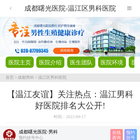
成都曙光医院-温江区男科医院
医院主页
医院介绍
医生团队
医院环境
医
首页
>
成都男科
>
温江区男科医院
【温江友谊】关注热点：温江男科
好医院排名大公开!
时间：
2022-09-17
成都曙光医院·男科
在线
预约
预约挂号中心
咨询
挂号