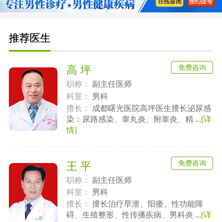
推荐医生
免费咨询
高 坪
职称：
副主任医师
科室：
男科
擅长：
成都曙光医院高坪医生擅长泌尿感
染：尿路感染、睾丸炎、附睾炎、精 ...
[详
情]
免费咨询
王 平
职称：
副主任医师
科室：
男科
擅长：
擅长治疗早泄、阳痿、性功能障
碍、生殖整形、性传播疾病、男科炎 ...
[详