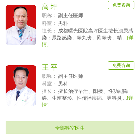
免费咨询
高 坪
职称：
副主任医师
科室：
男科
擅长：
成都曙光医院高坪医生擅长泌尿感
染：尿路感染、睾丸炎、附睾炎、精 ...
[详
情]
免费咨询
王 平
职称：
副主任医师
科室：
男科
擅长：
擅长治疗早泄、阳痿、性功能障
碍、生殖整形、性传播疾病、男科炎 ...
[详
情]
全部科室医生