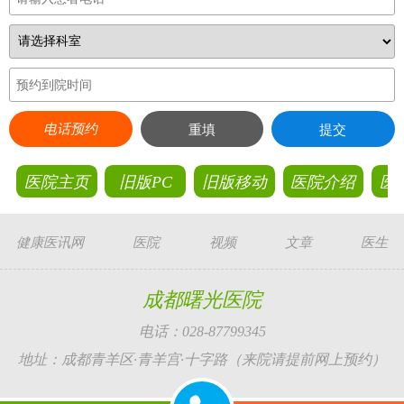
电话预约
重填
提交
医院主页
旧版PC
旧版移动
医院介绍
医
健康医讯网
医院
视频
文章
医生
成都曙光医院
电话：028-87799345
地址：成都青羊区·青羊宫·十字路（来院请提前网上预约）