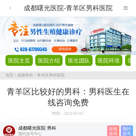
成都曙光医院-青羊区男科医院
医院主页
医院介绍
医生团队
医院环境
医
首页
>
成都男科
>
青羊区男科医院
青羊区比较好的男科：男科医生在
线咨询免费
时间：
2022-03-02
成都曙光医院·男科
在线
预约
预约挂号中心
咨询
挂号