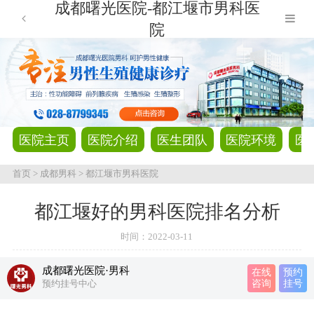
成都曙光医院-都江堰市男科医
院
医院主页
医院介绍
医生团队
医院环境
医
首页
>
成都男科
>
都江堰市男科医院
都江堰好的男科医院排名分析
时间：
2022-03-11
成都曙光医院·男科
在线
预约
预约挂号中心
咨询
挂号