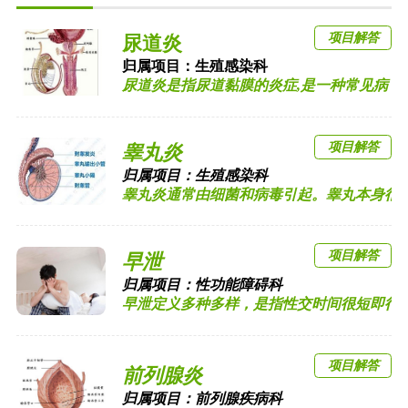
项目解答
尿道炎
归属项目：
生殖感染科
尿道炎是指尿道黏膜的炎症,是一种常见病，多见
项目解答
睾丸炎
归属项目：
生殖感染科
睾丸炎通常由细菌和病毒引起。睾丸本身很少发
项目解答
早泄
归属项目：
性功能障碍科
早泄定义多种多样，是指性交时间很短即行排精
项目解答
前列腺炎
归属项目：
前列腺疾病科