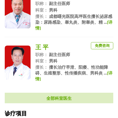
职称：
副主任医师
科室：
男科
擅长：
成都曙光医院高坪医生擅长泌尿感
染：尿路感染、睾丸炎、附睾炎、精 ...
[详
情]
免费咨询
王 平
职称：
副主任医师
科室：
男科
擅长：
擅长治疗早泄、阳痿、性功能障
碍、生殖整形、性传播疾病、男科炎 ...
[详
情]
全部科室医生
诊疗项目