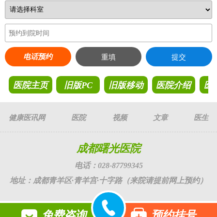
电话预约
重填
提交
医院主页
旧版PC
旧版移动
医院介绍
医
健康医讯网
医院
视频
文章
医生
成都曙光医院
电话：028-87799345
地址：成都青羊区·青羊宫·十字路（来院请提前网上预约）
免费咨询
预约挂号