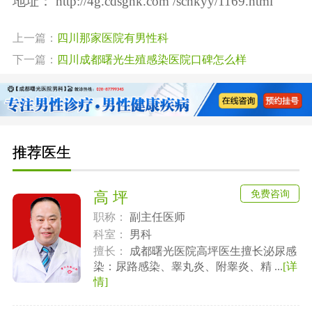
地址：
http://4g.cdsgnk.com /scnkyy/1169.html
上一篇：
四川那家医院有男性科
下一篇：
四川成都曙光生殖感染医院口碑怎么样
推荐医生
免费咨询
高 坪
职称：
副主任医师
科室：
男科
擅长：
成都曙光医院高坪医生擅长泌尿感
染：尿路感染、睾丸炎、附睾炎、精 ...
[详
情]