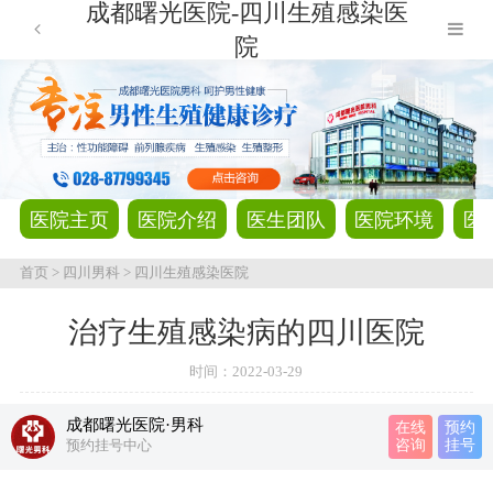
成都曙光医院-四川生殖感染医
院
医院主页
医院介绍
医生团队
医院环境
医
首页
>
四川男科
>
四川生殖感染医院
治疗生殖感染病的四川医院
时间：
2022-03-29
成都曙光医院·男科
在线
预约
预约挂号中心
咨询
挂号