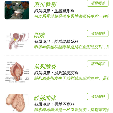
项目解答
系带整形
归属项目：
生殖整形科
包皮系带过短是很多男性都很头疼的一种男科疾
项目解答
阳痿
归属项目：
性功能障碍科
阳痿即勃起功能障碍是指在企图性交时，阴茎勃
项目解答
前列腺炎
归属项目：
前列腺疾病科
前列腺炎指发生于前列腺组织的炎症。是指前列
项目解答
静脉曲张
归属项目：
男性不育科
精索静脉曲张是一种血管病变，指精索内蔓状静