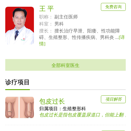
免费咨询
王 平
职称：
副主任医师
科室：
男科
擅长：
擅长治疗早泄、阳痿、性功能障
碍、生殖整形、性传播疾病、男科炎 ...
[详
情]
全部科室医生
诊疗项目
项目解答
包皮过长
归属项目：
生殖整形科
包皮过长是指包皮覆盖尿道口，但能上翻，露出