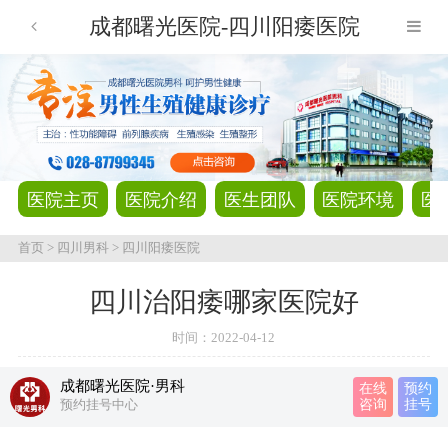
成都曙光医院-四川阳痿医院
医院主页
医院介绍
医生团队
医院环境
医
首页
>
四川男科
>
四川阳痿医院
四川治阳痿哪家医院好
时间：
2022-04-12
成都曙光医院·男科
在线
预约
预约挂号中心
咨询
挂号