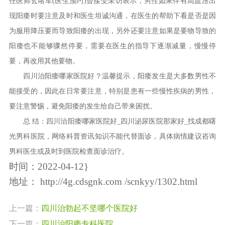
任医师玄绪军(医生预约)曾接受采访表示，男性如果伴有高血压出
现阳痿时要注意及时和医生坦诚沟通，在医生的帮助下看是否是因
为服用降压要而导致阳痿的出现，另外还要注意如果是要物导致的
阳痿也不能够骤然停要，需要在医生的指导下逐渐减量，慢慢停
要，再改用其他要物。
四川治阳痿哪家医院好？温馨提示，阳痿发生是大多数男性不
能接受的，因此在日常要注意，特别是患有一些慢性疾病的男性，
要注意警惕，避免阳痿的发生给自己带来困扰。
总 结：四川治阳痿哪家医院好_四川泌尿医院那家好_找成都曙
光男科医院，网络科普资讯知识不能代替面诊，具体病情建议咨询
男科医生或及时到医院检查面诊治疗。
时间：2022-04-12}
地址：
http://4g.cdsgnk.com /scnkyy/1302.html
上一篇：
四川治勃起不坚哪个医院好
下一篇：
四川治阳痿专科医院