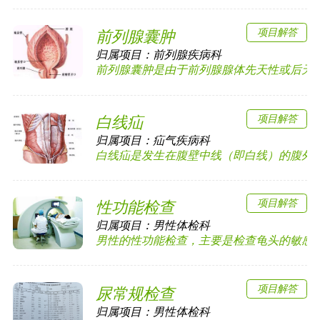
项目解答
前列腺囊肿
归属项目：
前列腺疾病科
前列腺囊肿是由于前列腺腺体先天性或后天性的
项目解答
白线疝
归属项目：
疝气疾病科
白线疝是发生在腹壁中线（即白线）的腹外疝，
项目解答
性功能检查
归属项目：
男性体检科
男性的性功能检查，主要是检查龟头的敏感度以
项目解答
尿常规检查
归属项目：
男性体检科