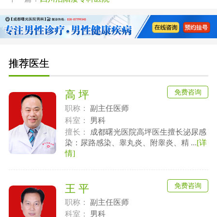
推荐医生
免费咨询
高 坪
职称：
副主任医师
科室：
男科
擅长：
成都曙光医院高坪医生擅长泌尿感
染：尿路感染、睾丸炎、附睾炎、精 ...
[详
情]
免费咨询
王 平
职称：
副主任医师
科室：
男科