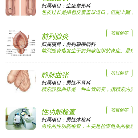
归属项目：
生殖整形科
包皮过长是指包皮覆盖尿道口，但能上翻，露出
项目解答
前列腺炎
归属项目：
前列腺疾病科
前列腺炎指发生于前列腺组织的炎症。是指前列
项目解答
静脉曲张
归属项目：
男性不育科
精索静脉曲张是一种血管病变，指精索内蔓状静
项目解答
性功能检查
归属项目：
男性体检科
男性的性功能检查，主要是检查龟头的敏感度以