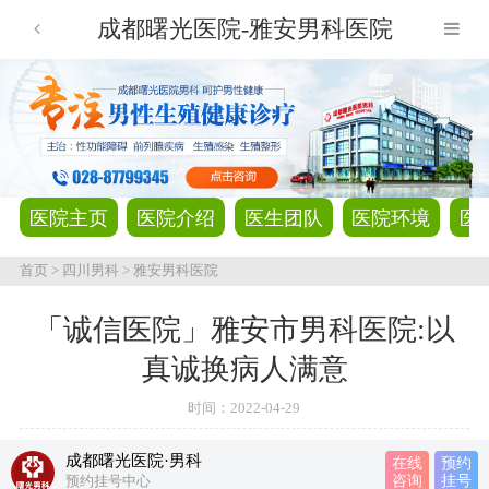
成都曙光医院-雅安男科医院
医院主页
医院介绍
医生团队
医院环境
医
首页
>
四川男科
>
雅安男科医院
「诚信医院」雅安市男科医院:以
真诚换病人满意
时间：
2022-04-29
成都曙光医院·男科
在线
预约
预约挂号中心
咨询
挂号