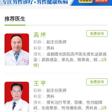
推荐医生
免费咨询
高 坪
职称：
副主任医师
科室：
男科
擅长：
成都曙光医院高坪医生擅长泌尿感
染：尿路感染、睾丸炎、附睾炎、精 ...
[详
情]
免费咨询
王 平
职称：
副主任医师
科室：
男科
擅长：
擅长治疗早泄、阳痿、性功能障
碍、生殖整形、性传播疾病、男科炎 ...
[详