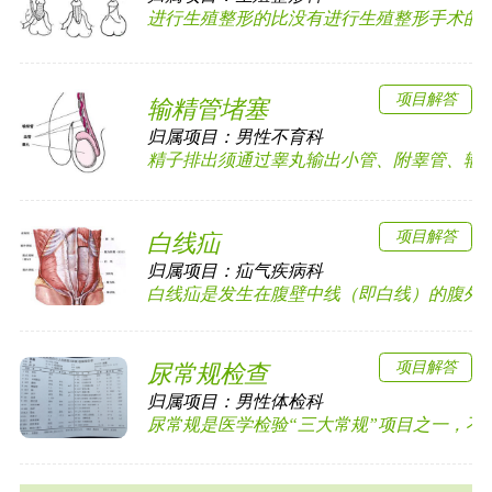
进行生殖整形的比没有进行生殖整形手术的更加
项目解答
输精管堵塞
归属项目：
男性不育科
精子排出须通过睾丸输出小管、附睾管、输精管
项目解答
白线疝
归属项目：
疝气疾病科
白线疝是发生在腹壁中线（即白线）的腹外疝，
项目解答
尿常规检查
归属项目：
男性体检科
尿常规是医学检验“三大常规”项目之一，不少肾