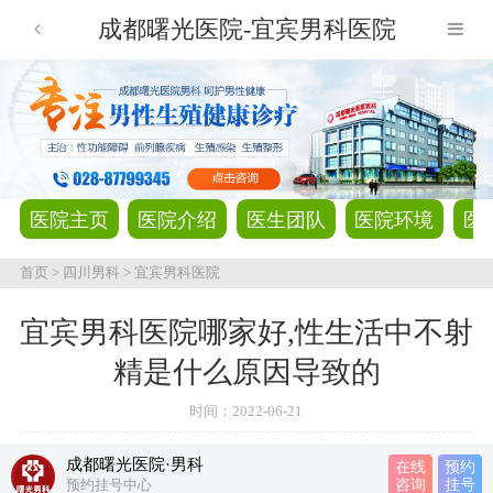
成都曙光医院-宜宾男科医院
医院主页
医院介绍
医生团队
医院环境
医
首页
>
四川男科
>
宜宾男科医院
宜宾男科医院哪家好,性生活中不射
精是什么原因导致的
时间：
2022-06-21
成都曙光医院·男科
在线
预约
预约挂号中心
咨询
挂号