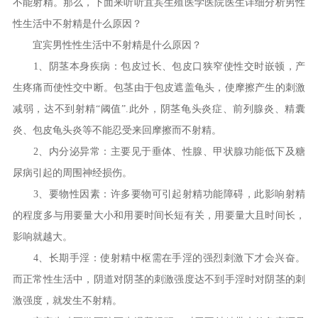
不能射精。那么，下面来听听宜宾生殖医学医院医生详细分析男性
性生活中不射精是什么原因？
宜宾男性性生活中不射精是什么原因？
1、阴茎本身疾病：包皮过长、包皮口狭窄使性交时嵌顿，产
生疼痛而使性交中断。包茎由于包皮遮盖龟头，使摩擦产生的刺激
减弱，达不到射精“阈值”.此外，阴茎龟头炎症、前列腺炎、精囊
炎、包皮龟头炎等不能忍受来回摩擦而不射精。
2、内分泌异常：主要见于垂体、性腺、甲状腺功能低下及糖
尿病引起的周围神经损伤。
3、要物性因素：许多要物可引起射精功能障碍，此影响射精
的程度多与用要量大小和用要时间长短有关，用要量大且时间长，
影响就越大。
4、长期手淫：使射精中枢需在手淫的强烈刺激下才会兴奋。
而正常性生活中，阴道对阴茎的刺激强度达不到手淫时对阴茎的刺
激强度，就发生不射精。