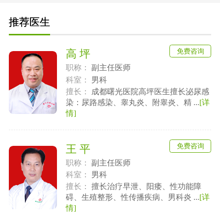
推荐医生
免费咨询
高 坪
职称：
副主任医师
科室：
男科
擅长：
成都曙光医院高坪医生擅长泌尿感
染：尿路感染、睾丸炎、附睾炎、精 ...
[详
情]
免费咨询
王 平
职称：
副主任医师
科室：
男科
擅长：
擅长治疗早泄、阳痿、性功能障
碍、生殖整形、性传播疾病、男科炎 ...
[详
情]