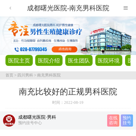
成都曙光医院-南充男科医院
医院主页
医院介绍
医生团队
医院环境
医
首页
>
四川男科
>
南充男科医院
南充比较好的正规男科医院
时间：
2022-08-19
成都曙光医院·男科
在线
预约
预约挂号中心
咨询
挂号