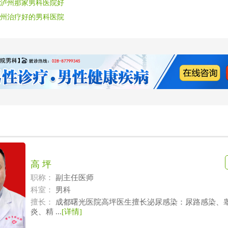
泸州那家男科医院好
州治疗好的男科医院
高 坪
职称：
副主任医师
科室：
男科
擅长：
成都曙光医院高坪医生擅长泌尿感染：尿路感染、
炎、精 ...
[详情]