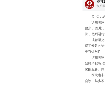
成都
预约
要 点：泸州
泸州哪家男
健康。因此
状，然后进行
成都曙光男
得了长足的进
更有针对性！
泸州哪家男
始终严把标准
化的服务。同
医院也非常
会诊，与多家