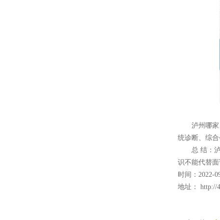
泸州哪家男
统诊断、综合
总 结：泸州
识不能代替面
时间：2022-09
地址：
http://