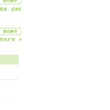
项目解答
，是膀胱内尿液流.....
项目解答
扩张、伸长和迂曲.....