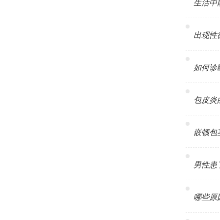
生活中能
出现性欲
如何诊断男
包皮炎的危
嵌顿包茎是
男性患了
哪些原因