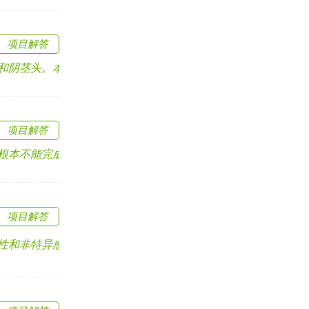
项目解答
茎头。本病与遗传有.....
项目解答
不能完成性交，有的阴.....
项目解答
非特异感染所致.....