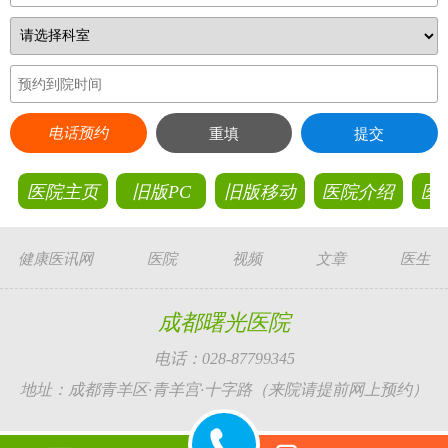
电话预约
重填
提交
医院主页
旧版PC
旧版移动
医院介绍
医
健康医讯网
医院
视频
文章
医生
成都曙光医院
电话：028-87799345
地址：成都青羊区·青羊宫·十字路（来院请提前网上预约）