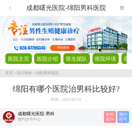
成都曙光医院-绵阳男科医院
医院主页
医院介绍
医生团队
医院环境
医
首页
>
四川男科
>
绵阳男科医院
绵阳有哪个医院治男科比较好?
时间：
2022-09-29
成都曙光医院·男科
在线
预约
预约挂号中心
咨询
挂号