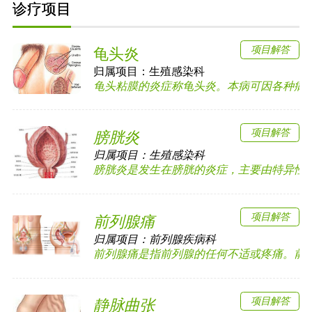
诊疗项目
项目解答
龟头炎
归属项目：
生殖感染科
龟头粘膜的炎症称龟头炎。本病可因各种病原体
项目解答
膀胱炎
归属项目：
生殖感染科
膀胱炎是发生在膀胱的炎症，主要由特异性和非
项目解答
前列腺痛
归属项目：
前列腺疾病科
前列腺痛是指前列腺的任何不适或疼痛。前列腺
项目解答
静脉曲张