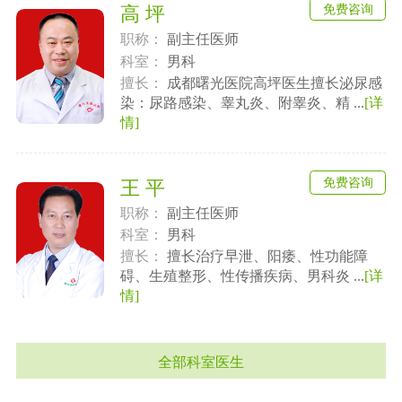
免费咨询
高 坪
职称：
副主任医师
科室：
男科
擅长：
成都曙光医院高坪医生擅长泌尿感
染：尿路感染、睾丸炎、附睾炎、精 ...
[详
情]
免费咨询
王 平
职称：
副主任医师
科室：
男科
擅长：
擅长治疗早泄、阳痿、性功能障
碍、生殖整形、性传播疾病、男科炎 ...
[详
情]
全部科室医生