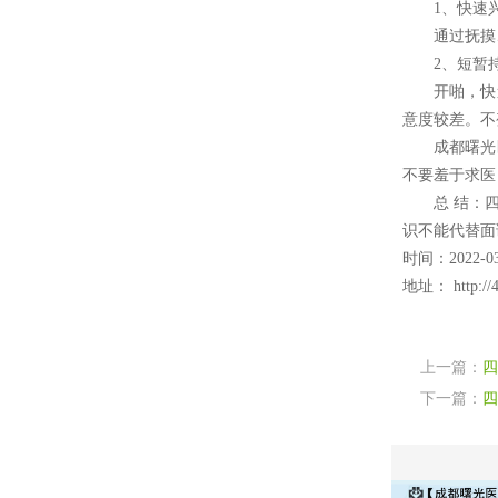
1、快速兴
通过抚摸、亲
2、短暂持
开啪，快速
意度较差。不
成都曙光医
不要羞于求医
总 结：四川
识不能代替面
时间：2022-03
地址：
http://
上一篇：
四
下一篇：
四