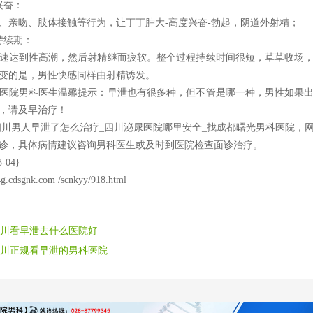
奋：
吻、肢体接触等行为，让丁丁肿大-高度兴奋-勃起，阴道外射精；
续期：
达到性高潮，然后射精继而疲软。整个过程持续时间很短，草草收场，
变的是，男性快感同样由射精诱发。
院男科医生温馨提示：早泄也有很多种，但不管是哪一种，男性如果出
，请及早治疗！
男人早泄了怎么治疗_四川泌尿医院哪里安全_找成都曙光男科医院，
诊，具体病情建议咨询男科医生或及时到医院检查面诊治疗。
-04}
4g.cdsgnk.com /scnkyy/918.html
川看早泄去什么医院好
川正规看早泄的男科医院