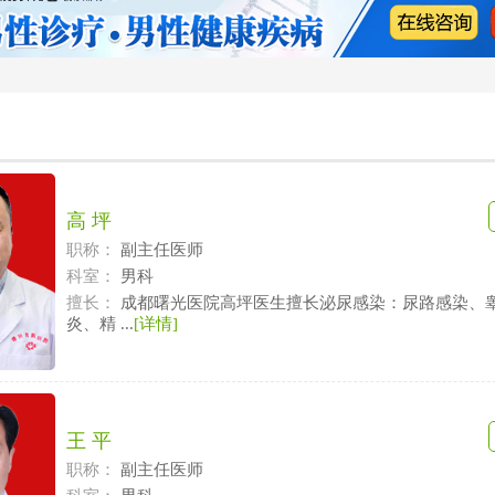
高 坪
职称：
副主任医师
科室：
男科
擅长：
成都曙光医院高坪医生擅长泌尿感染：尿路感染、
炎、精 ...
[详情]
王 平
职称：
副主任医师