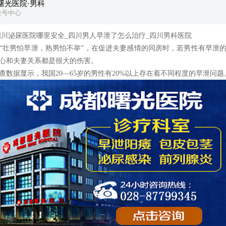
曙光医院·男科
挂号中心
泌尿医院哪里安全_四川男人早泄了怎么治疗_四川男科医院
壮男怕早泄，熟男怕不举”，在促进夫妻感情的同房时，若男性有早泄的
心和夫妻关系都是很大的伤害。
据显示，我国20—65岁的男性有20%以上存在着不同程度的早泄问题