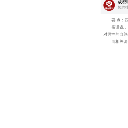
成都
预约
要 点：四川
俗话说，“
对男性的自尊
而相关调查数