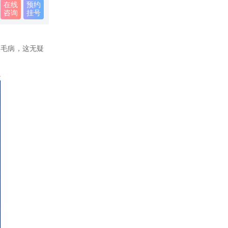
在线
预约
咨询
挂号
毛病，这无疑
。