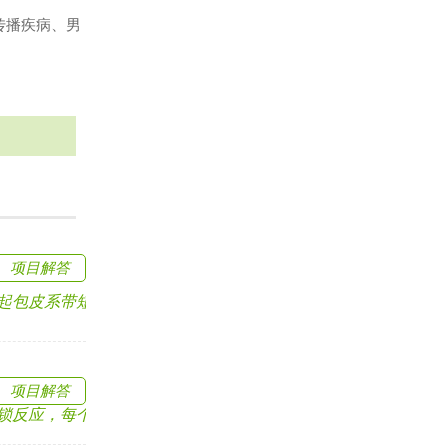
传播疾病、男
项目解答
皮系带短的原因可.....
项目解答
应，每个环节也有.....