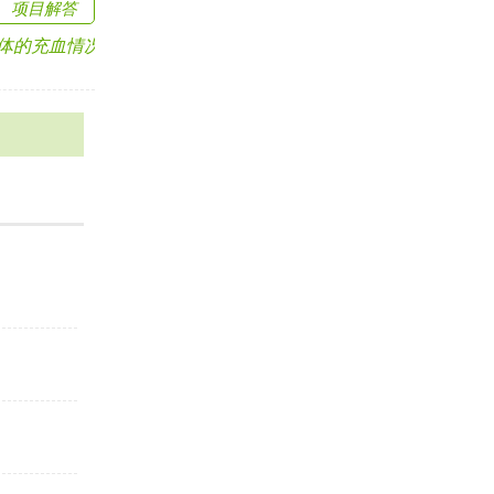
项目解答
充血情况，从而判断.....