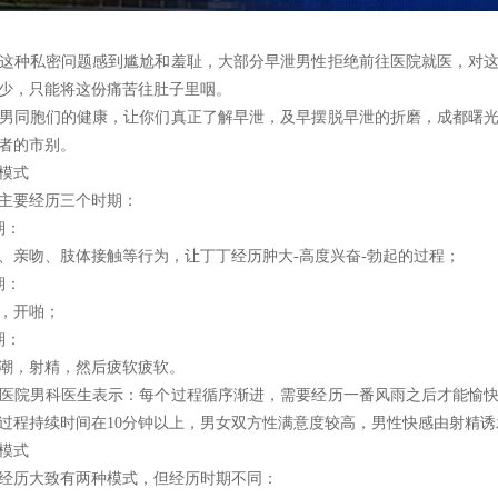
种私密问题感到尴尬和羞耻，大部分早泄男性拒绝前往医院就医，对这
少，只能将这份痛苦往肚子里咽。
同胞们的健康，让你们真正了解早泄，及早摆脱早泄的折磨，成都曙光
者的市别。
模式
要经历三个时期：
期：
吻、肢体接触等行为，让丁丁经历肿大-高度兴奋-勃起的过程；
期：
，开啪；
期：
，射精，然后疲软疲软。
院男科医生表示：每个过程循序渐进，需要经历一番风雨之后才能愉快
过程持续时间在10分钟以上，男女双方性满意度较高，男性快感由射精诱
模式
历大致有两种模式，但经历时期不同：