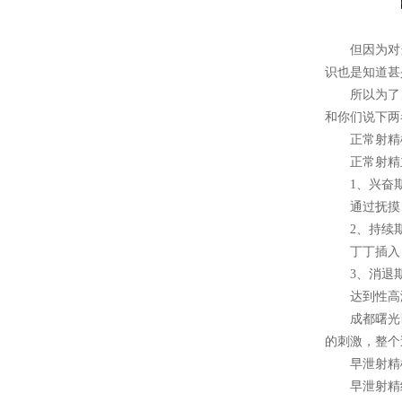
但因为对这
识也是知道甚
所以为了男
和你们说下两
正常射精
正常射精主
1、兴奋
通过抚摸、亲
2、持续
丁丁插入
3、消退
达到性高潮
成都曙光医
的刺激，整个
早泄射精
早泄射精经