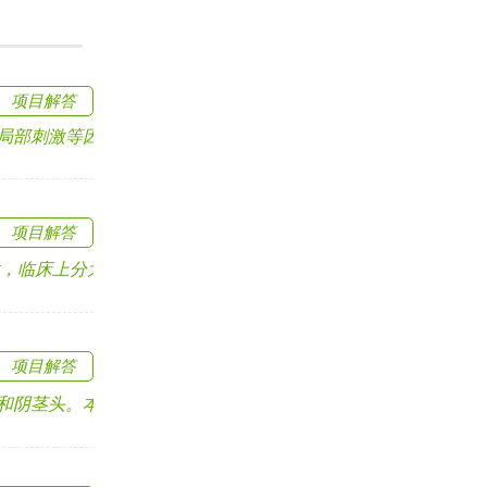
项目解答
刺激等因素引起.....
项目解答
床上分为急性和慢.....
项目解答
茎头。本病与遗传有.....