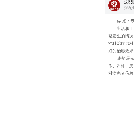
成都
预约
要 点：攀枝
生活和工作
繁发生的情况
性科治疗男科
好的治廖效果
成都曙光医
作、严格、患
科病患者信赖