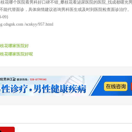
花哪个医院看男科好口碑不错_攀枝花看泌尿医院的医院_找成都曙光
不能代替面诊，具体病情建议咨询男科医生或及时到医院检查面诊治疗。
-09}
4g.cdsgnk.com /scnkyy/957.html
枝花哪家医院好
枝花哪家医院好呢