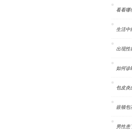
看看哪些
生活中能
出现性欲
如何诊断男
包皮炎的危
嵌顿包茎是
男性患了