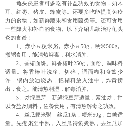
龟头炎患者可多吃有补益功效的食物，如木
耳、红枣、猪皮、蜂蜜等。还要多吃能提高免疫
力的食物，如新鲜蔬果和食用菌类等。还可食用
一些降火和补血的食物。以下介绍几款治疗龟头
炎的食谱：
1、赤小豆粳米粥。赤小豆50g，粳米500g。
煮粥食用，能清热解毒，利水消肿。
2、香椿面饼。鲜香椿叶250g，面粉、调味料
适量。将香椿叶洗净、切碎，调面糊和食盐少
许，锅内放油烧热，把糊料放入油中，炸黄捞
出，食之。能清热利湿，解毒消肿。
3、炒绿豆芽。新鲜绿豆芽适量，素油炒，拌
以食盐及调料，佐餐食用，有清热解毒之功效。
4、丝瓜粳米粥。丝瓜1条，粳米50g，白糖适
量。先煮粥至半熟，入丝瓜待粥煮熟，去丝瓜加