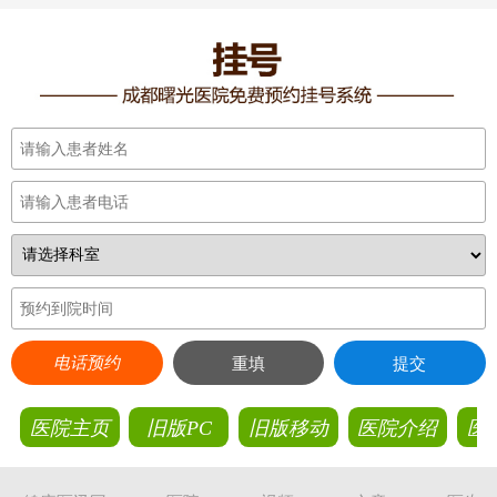
电话预约
重填
提交
医院主页
旧版PC
旧版移动
医院介绍
医