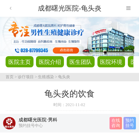
成都曙光医院-龟头炎
医院主页
医院介绍
医生团队
医院环境
医
首页
>
诊疗项目
>
生殖感染
>
龟头炎
龟头炎的饮食
时间：
2021-11-02
成都曙光医院·男科
在线
预约
预约挂号中心
咨询
挂号