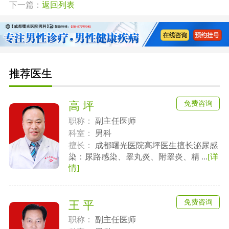
下一篇：
返回列表
推荐医生
免费咨询
高 坪
职称：
副主任医师
科室：
男科
擅长：
成都曙光医院高坪医生擅长泌尿感
染：尿路感染、睾丸炎、附睾炎、精 ...
[详
情]
免费咨询
王 平
职称：
副主任医师