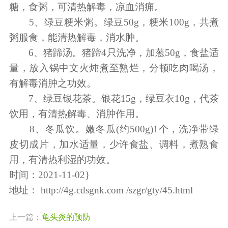
糖，食粥，可清热解毒，凉血消痈。
5、绿豆粳米粥。绿豆50g，粳米100g，共煮
粥服食，能清热解毒，消水肿。
6、猪蹄汤。猪蹄4只洗净，加葱50g，食盐适
量，放入锅中文火炖煮至熟烂，分顿吃肉喝汤，
有解毒消肿之功效。
7、绿豆银花茶。银花15g，绿豆衣10g，代茶
饮用，有清热解毒、消肿作用。
8、冬瓜饮。嫩冬瓜(约500g)1个，洗净带绿
皮切成片，加水适量，少许食盐、调料，煮熟食
用，有清热利湿的功效。
时间：2021-11-02}
地址：
http://4g.cdsgnk.com /szgr/gty/45.html
上一篇：
龟头炎的预防