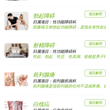
项目解答
勃起障碍
归属项目：
性功能障碍科
阳痿病又称勃起功能障碍，是指在有性欲要求时
项目解答
射精障碍
归属项目：
性功能障碍科
性欲、勃起、性交、性高潮、射精是男子性功能
项目解答
前列腺痛
归属项目：
前列腺疾病科
前列腺痛是指前列腺的任何不适或疼痛。前列腺
项目解答
白线疝