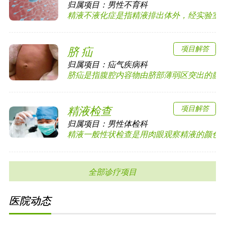
归属项目：
男性不育科
精液不液化症是指精液排出体外，经实验室检查2
项目解答
脐 疝
归属项目：
疝气疾病科
脐疝是指腹腔内容物由脐部薄弱区突出的腹外疝
项目解答
精液检查
归属项目：
男性体检科
精液一般性状检查是用肉眼观察精液的颜色、透
全部诊疗项目
医院动态