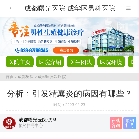
成都曙光医院-成华区男科医院
医院主页
医院介绍
医生团队
医院环境
医
首页
>
成都男科
>
成华区男科医院
分析：引发精囊炎的病因有哪些？
时间：
2023-08-23
成都曙光医院·男科
在线
预约
预约挂号中心
咨询
挂号