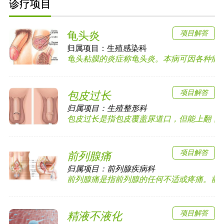
诊疗项目
项目解答
龟头炎
归属项目：
生殖感染科
龟头粘膜的炎症称龟头炎。本病可因各种病原体
项目解答
包皮过长
归属项目：
生殖整形科
包皮过长是指包皮覆盖尿道口，但能上翻，露出
项目解答
前列腺痛
归属项目：
前列腺疾病科
前列腺痛是指前列腺的任何不适或疼痛。前列腺
项目解答
精液不液化