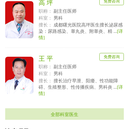
免费咨询
高 坪
职称：
副主任医师
科室：
男科
擅长：
成都曙光医院高坪医生擅长泌尿感
染：尿路感染、睾丸炎、附睾炎、精 ...
[详
情]
免费咨询
王 平
职称：
副主任医师
科室：
男科
擅长：
擅长治疗早泄、阳痿、性功能障
碍、生殖整形、性传播疾病、男科炎 ...
[详
情]
全部科室医生