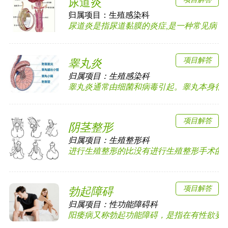
尿道炎
归属项目：
生殖感染科
尿道炎是指尿道黏膜的炎症,是一种常见病，多见
项目解答
睾丸炎
归属项目：
生殖感染科
睾丸炎通常由细菌和病毒引起。睾丸本身很少发
项目解答
阴茎整形
归属项目：
生殖整形科
进行生殖整形的比没有进行生殖整形手术的更加
项目解答
勃起障碍
归属项目：
性功能障碍科
阳痿病又称勃起功能障碍，是指在有性欲要求时