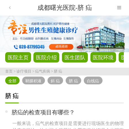
成都曙光医院-脐 疝
医院主页
医院介绍
医生团队
医院环境
医
首页
>
诊疗项目
>
疝气疾病
>
脐 疝
全部
鞘膜积液
斜 疝
脐 疝
白线疝
脐 疝
脐疝的检查项目有哪些？
一般来说，疝气的检查项目是需要进行现场医生的物理