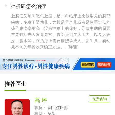
肚脐疝怎么治疗
肚脐疝又被叫做气肚脐，是一种临床上比较常见的脐部
疾病，多发于婴幼儿，尤其是早产儿或者是体重过低的
孩子患病率更高，没有性别上的偏好，导致患病的原因
主要包括先天发育异常、腹部受到过大压力、以及人妊
娠，腹水等，在治疗上需要按照承成人、新生儿、婴幼
儿不同的年龄段来确定方法。...
[详细]
推荐医生
免费咨询
高 坪
职称：
副主任医师
科室：
男科