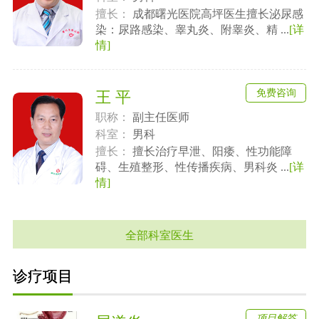
擅长：
成都曙光医院高坪医生擅长泌尿感
染：尿路感染、睾丸炎、附睾炎、精 ...
[详
情]
免费咨询
王 平
职称：
副主任医师
科室：
男科
擅长：
擅长治疗早泄、阳痿、性功能障
碍、生殖整形、性传播疾病、男科炎 ...
[详
情]
全部科室医生
诊疗项目
项目解答