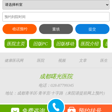
电话预约
重填
提交
医院主页
旧版PC
旧版移动
医院介绍
医
健康医讯网
医院
视频
文章
医生
成都曙光医院
电话：028-87799345
地址：成都青羊区·青羊宫·十字路（来院请提前网上预约）
免费咨询
预约挂号