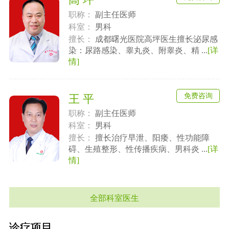
职称：
副主任医师
科室：
男科
擅长：
成都曙光医院高坪医生擅长泌尿感
染：尿路感染、睾丸炎、附睾炎、精 ...
[详
情]
免费咨询
王 平
职称：
副主任医师
科室：
男科
擅长：
擅长治疗早泄、阳痿、性功能障
碍、生殖整形、性传播疾病、男科炎 ...
[详
情]
全部科室医生
诊疗项目