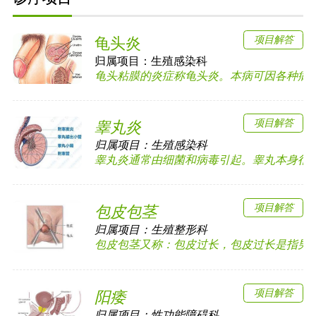
项目解答
龟头炎
归属项目：
生殖感染科
龟头粘膜的炎症称龟头炎。本病可因各种病原体
项目解答
睾丸炎
归属项目：
生殖感染科
睾丸炎通常由细菌和病毒引起。睾丸本身很少发
项目解答
包皮包茎
归属项目：
生殖整形科
包皮包茎又称：包皮过长，包皮过长是指男子成
项目解答
阳痿
归属项目：
性功能障碍科