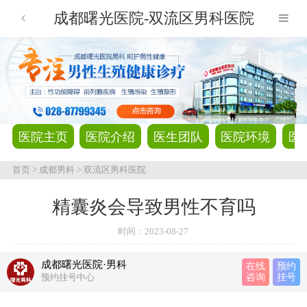
成都曙光医院-双流区男科医院
医院主页
医院介绍
医生团队
医院环境
医
首页
>
成都男科
>
双流区男科医院
精囊炎会导致男性不育吗
时间：
2023-08-27
成都曙光医院·男科
在线
预约
预约挂号中心
咨询
挂号