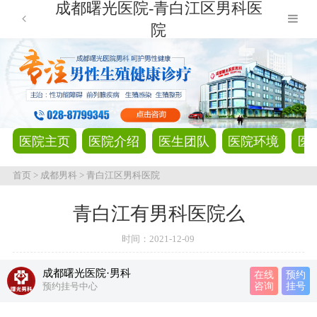
成都曙光医院-青白江区男科医
院
医院主页
医院介绍
医生团队
医院环境
医
首页
>
成都男科
>
青白江区男科医院
青白江有男科医院么
时间：
2021-12-09
成都曙光医院·男科
在线
预约
预约挂号中心
咨询
挂号