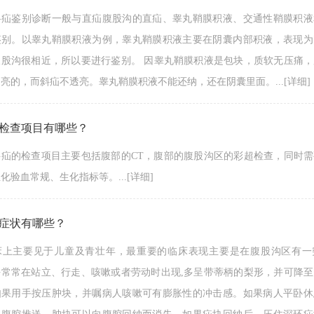
斜疝鉴别诊断一般与直疝腹股沟的直疝、睾丸鞘膜积液、交通性鞘膜积液
鉴别。以睾丸鞘膜积液为例，睾丸鞘膜积液主要在阴囊内部积液，表现为
腹股沟很相近，所以要进行鉴别。 因睾丸鞘膜积液是包块，质软无压痛
亮的，而斜疝不透亮。睾丸鞘膜积液不能还纳，还在阴囊里面。...
[详细]
检查项目有哪些？
斜疝的检查项目主要包括腹部的CT，腹部的腹股沟区的彩超检查，同时
化验血常规、生化指标等。...
[详细]
症状有哪些？
床上主要见于儿童及青壮年，最重要的临床表现主要是在腹股沟区有一
块常常在站立、行走、咳嗽或者劳动时出现,多呈带蒂柄的梨形，并可降
如果用手按压肿块，并嘱病人咳嗽可有膨胀性的冲击感。如果病人平卧休