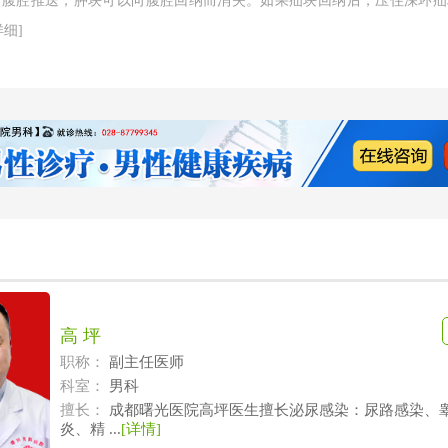
向腹腔推送，肿块可以向腹腔回纳而消失。如果疝块回纳后，压住深环疝
详细]
高 坪
职称：
副主任医师
科室：
男科
擅长：
成都曙光医院高坪医生擅长泌尿感染：尿路感染、
炎、精 ...
[详情]