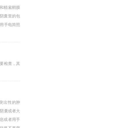
和精索鞘膜
阴囊里的包
，用手电筒照
需要检查，其
突出性的肿
至阴囊或者大
息或者用手