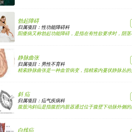
勃起障碍
归属项目：
性功能障碍科
阳痿病又称勃起功能障碍，是指在有性欲要求时，阴茎不能
静脉曲张
归属项目：
男性不育科
精索静脉曲张是一种血管病变，指精索内蔓状静脉丛的异常
斜 疝
归属项目：
疝气疾病科
腹股沟斜疝是指腹腔内脏器通过位于腹壁下动脉外侧的腹股
白线疝