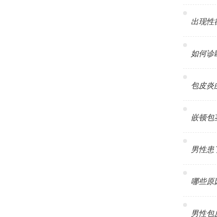
出现性欲
如何诊断男
包皮炎的危
嵌顿包茎是
男性患了
哪些原因
男性包皮