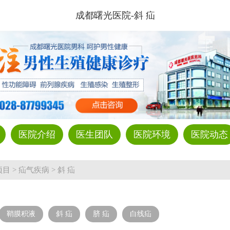
成都曙光医院-斜 疝
医院介绍
医生团队
医院环境
医院动态
项目
>
疝气疾病
>
斜 疝
鞘膜积液
斜 疝
脐 疝
白线疝