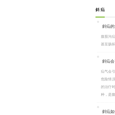
斜 疝
斜疝的
腹股沟
甚至肠坏
斜疝会
疝气会
危险情
的治疗
种，是腹
斜疝如