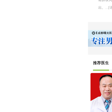
将肿块
出。...
[
推荐医生