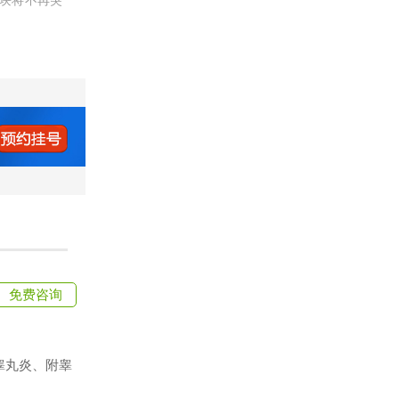
块将不再突
免费咨询
睾丸炎、附睾