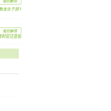
项目解答
生于脐与剑突之间（在两.....
项目解答
注意前列腺的.....