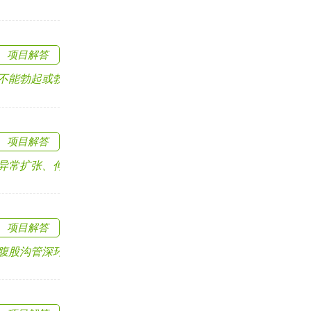
项目解答
勃起或勃起不坚，或者.....
项目解答
扩张、伸长和迂曲.....
项目解答
沟管深环（腹横筋.....