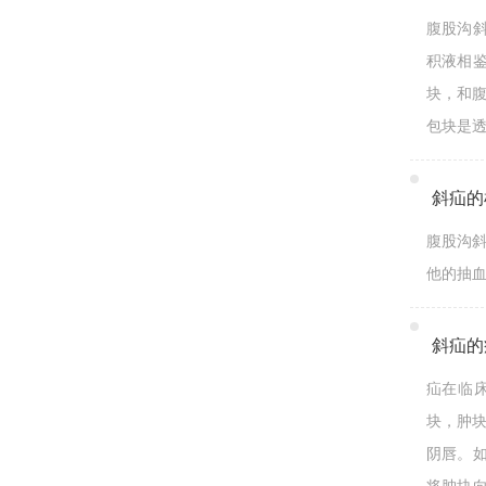
腹股沟
积液相
块，和
包块是透
斜疝的
腹股沟
他的抽血
斜疝的
疝在临
块，肿
阴唇。