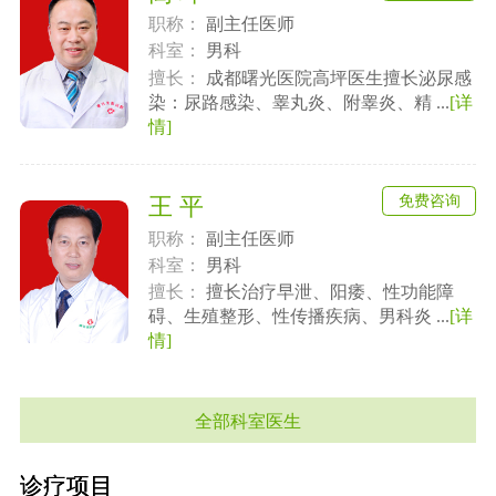
职称：
副主任医师
科室：
男科
擅长：
成都曙光医院高坪医生擅长泌尿感
染：尿路感染、睾丸炎、附睾炎、精 ...
[详
情]
免费咨询
王 平
职称：
副主任医师
科室：
男科
擅长：
擅长治疗早泄、阳痿、性功能障
碍、生殖整形、性传播疾病、男科炎 ...
[详
情]
全部科室医生
诊疗项目