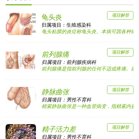
项目解答
龟头炎
归属项目：
生殖感染科
龟头粘膜的炎症称龟头炎。本病可因各种病原体
项目解答
前列腺痛
归属项目：
前列腺疾病科
前列腺痛是指前列腺的任何不适或疼痛。前列腺
项目解答
静脉曲张
归属项目：
男性不育科
精索静脉曲张是一种血管病变，指精索内蔓状静
项目解答
精子活力差
归属项目：
男性不育科