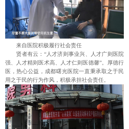
来自医院积极履行社会责任
贤者有云：“人才济则事业兴、人才广则医院
强、人才精则医术高、人才仁则医德馨”。厚德行
医，热心公益，成都曙光医院一直秉承取之于民
用之于民的行为作风，积极承担社会责任。