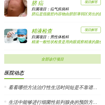
项目解答
脐 疝
归属项目：
疝气疾病科
脐疝是指腹腔内容物由脐部薄弱区突出的腹外疝
项目解答
精液检查
归属项目：
男性体检科
精液一般性状检查是用肉眼观察精液的颜色、透
全部诊疗项目
医院动态
看看哪些方法治疗性生活时间短是不靠谱的? •「 2024-01-15 」
生活中能够进行细菌性前列腺炎的预防方法有哪些? •「 2024-01-15 」