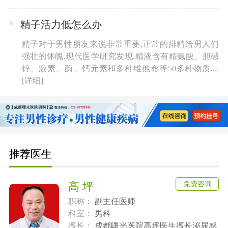
精子活力低怎么办
精子对于男性朋友来说非常重要,正常的排精给男人们
强壮的体魄,现代医学研究发现,精液含有精氨酸、胆碱
锌、激素、酶、钙元素和多种维他命等50多种物质....
[详细]
推荐医生
免费咨询
高 坪
职称：
副主任医师
科室：
男科
擅长：
成都曙光医院高坪医生擅长泌尿感