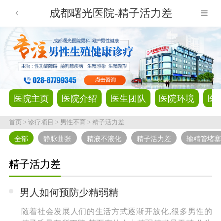
成都曙光医院-精子活力差
医院主页
医院介绍
医生团队
医院环境
医
首页
>
诊疗项目
>
男性不育
>
精子活力差
全部
静脉曲张
精液不液化
精子活力差
输精管堵
精子活力差
男人如何预防少精弱精
随着社会发展人们的生活方式逐渐开放化,很多男性的