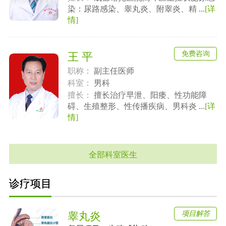
染：尿路感染、睾丸炎、附睾炎、精 ...
[详
情]
免费咨询
王 平
职称：
副主任医师
科室：
男科
擅长：
擅长治疗早泄、阳痿、性功能障
碍、生殖整形、性传播疾病、男科炎 ...
[详
情]
全部科室医生
诊疗项目
项目解答
睾丸炎