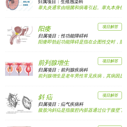
归属项目：
生殖感染科
睾丸炎通常由细菌和病毒引起。睾丸本身很少发
项目解答
阳痿
归属项目：
性功能障碍科
阳痿即勃起功能障碍是指在企图性交时，阴茎勃
项目解答
前列腺增生
归属项目：
前列腺疾病科
前列腺增生是老年男性常见疾病，其病因是由于
项目解答
斜 疝
归属项目：
疝气疾病科
腹股沟斜疝是指腹腔内脏器通过位于腹壁下动脉