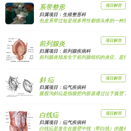
项目解答
系带整形
归属项目：
生殖整形科
包皮系带过短是很多男性都很头疼的一种男科疾
项目解答
前列腺炎
归属项目：
前列腺疾病科
前列腺炎指发生于前列腺组织的炎症。是指前列
项目解答
斜 疝
归属项目：
疝气疾病科
腹股沟斜疝是指腹腔内脏器通过位于腹壁下动脉
项目解答
白线疝
归属项目：
疝气疾病科
白线疝是发生在腹壁中线（即白线）的腹外疝，