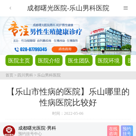
成都曙光医院-乐山男科医院
医院主页
医院介绍
医生团队
医院环境
医
首页
>
四川男科
>
乐山男科医院
【乐山市性病的医院】乐山哪里的
性病医院比较好
时间：
2022-05-06
成都曙光医院·男科
在线
预约
预约挂号中心
咨询
挂号