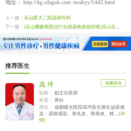
地址：
http://4g.cdsgnk.com /scnkyy/1442.html
上一篇：
乐山医大二院泌尿外科
下一篇：
[乐山哪家医院治疗生殖器疱疹较好呢]乐山生殖疱疹比较好医院
推荐医生
免费咨询
高 坪
职称：
副主任医师
科室：
男科
擅长：
成都曙光医院高坪医生擅长泌尿感
染：尿路感染、睾丸炎、附睾炎、精 ...
[详
情]