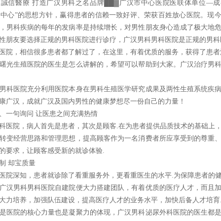
信醫療 打造广汉男科之名品牌██▓广汉市中心医院医联体单位—成
为中心”的思想方针，赢得患者的信赖一致好评、荣获百姓放心医院。现
，男科疾病的每年的发病率是持续增长，对男性朋友身心造成了极大地
性朋友要选择正规的男科医院进行诊疗，广汉男科男科医院是正规的男科
医院，相信很多患者都了解过了，在这里，有着优质的服务，获得了患者
曙光生殖医院的医生是怎么讲解的，希望可以帮助到大家。广汉治疗男
科医院充分利用医院本身在男科生殖医学研究成果及两性生殖系统疾病
康广汉，成就广汉及国内男性的健康梦想尽一份自己的力量！
一句询问 让医患之间充满热情
医院，病人首先是患者，其次是顾客.在为患者提供品质技术的基础上，
转变经营思路和管理思想，提高顾客作为一名消费者所应享受到的尊重
的要求，让顾客感受新的就诊体验.
 却宝质量
院深知，患者就诊除了看重服务外，更看重医生的水平.为保障患者的健
广汉男科男科医院自建院便大力搭建团队，有着优质的医疗人才，而且
大力培养，加强队伍建设，提高医疗人才的业务水平，加快后备人才培育
医院的核心力量也是凝聚力的体现，广汉男科泌尿外科医院的医生都是