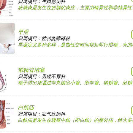
归属项目：
生殖感染科
膀胱炎是发生在膀胱的炎症，主要由特异性和非特异性细菌
早泄
归属项目：
性功能障碍科
早泄定义多种多样，是指性交时间很短即行排精，有的根本
输精管堵塞
归属项目：
男性不育科
精子排出须通过睾丸输出小管、附睾管、输精管、射精管及
白线疝
归属项目：
疝气疾病科
白线疝是发生在腹壁中线（即白线）的腹外疝，绝大多数发