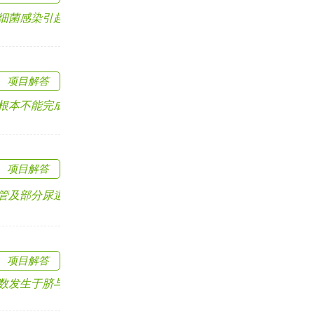
感染引起，还有其它.....
项目解答
不能完成性交，有的阴.....
项目解答
部分尿道，以上任.....
项目解答
生于脐与剑突之间（在两.....