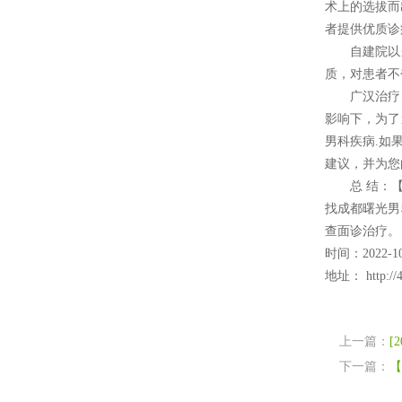
术上的选拔而
者提供优质诊
自建院以来
质，对患者不
广汉治疗男
影响下，为了
男科疾病.如
建议，并为您
总 结：【广
找成都曙光男
查面诊治疗。
时间：2022-10
地址：
http://
上一篇：
下一篇：
【