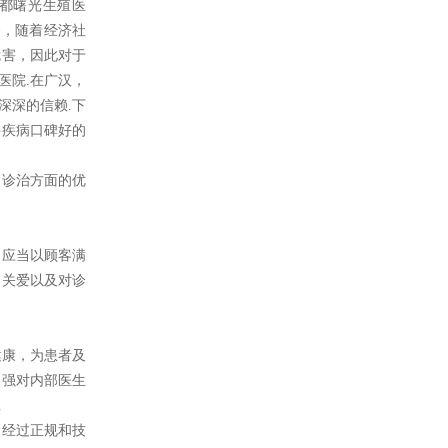
都曙光生殖医
今，随着经济社
危害，因此对于
医院.在广汉，
深深的信赖.下
科疾病口碑好的
诊治方面的优
应当以顾客满
、关爱以及对诊
康，为患者及
加强对内部医生
.
经过正规和技