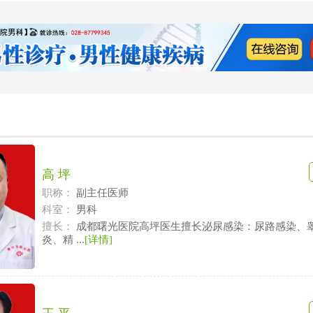
高 坪
职称：
副主任医师
科室：
男科
擅长：
成都曙光医院高坪医生擅长泌尿感染：尿路感染、
炎、精 ...
[详情]