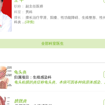
王 平
职称：
副主任医师
科室：
男科
擅长：
擅长治疗早泄、阳痿、性功能障碍、生殖整形、性
科炎 ...
[详情]
全部科室医生
龟头炎
归属项目：
生殖感染科
龟头粘膜的炎症称龟头炎。本病可因各种病原体感染、局部
膀胱炎