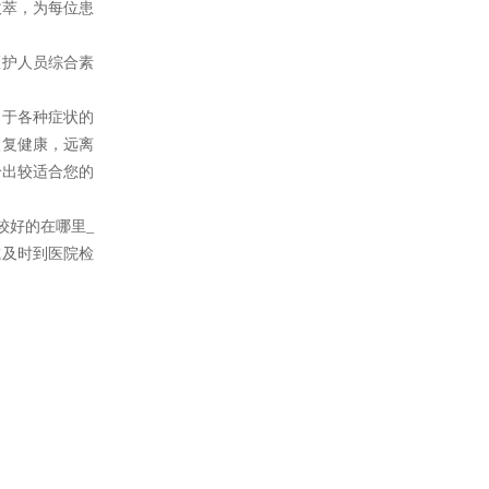
拔萃，为每位患
护人员综合素
于各种症状的
恢复健康，远离
给出较适合您的
较好的在哪里_
或及时到医院检