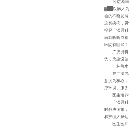
公益為民誠
▓██以病人
会的不断发展
这类疾病，男
提起广汉男科
面就听听成都
医院有哪些？
广汉男科男
势，为建设健
一杯热水、
在广汉男科
意度为核心，
疗环境、服务
医生培养制
广汉男科医
时解决困难，
和护理人员达
医生医师是