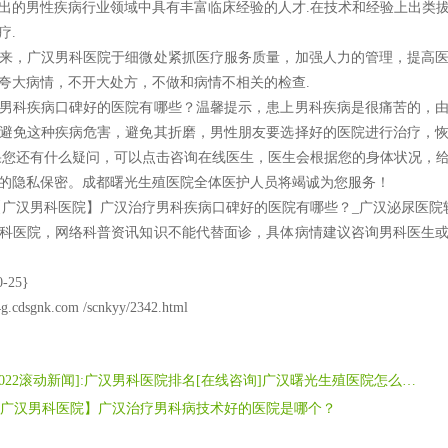
出的男性疾病行业领域中具有丰富临床经验的人才.在技术和经验上出类
疗.
，广汉男科医院于细微处紧抓医疗服务质量，加强人力的管理，提高医
夸大病情，不开大处方，不做和病情不相关的检查.
科疾病口碑好的医院有哪些？温馨提示，患上男科疾病是很痛苦的，由
避免这种疾病危害，避免其折磨，男性朋友要选择好的医院进行治疗，
果您还有什么疑问，可以点击咨询在线医生，医生会根据您的身体状况，
的隐私保密。成都曙光生殖医院全体医护人员将竭诚为您服务！
汉男科医院】广汉治疗男科疾病口碑好的医院有哪些？_广汉泌尿医院
科医院，网络科普资讯知识不能代替面诊，具体病情建议咨询男科医生
-25}
4g.cdsgnk.com /scnkyy/2342.html
[2022滚动新闻]:广汉男科医院排名[在线咨询]广汉曙光生殖医院怎么样[近期公开]
广汉男科医院】广汉治疗男科病技术好的医院是哪个？