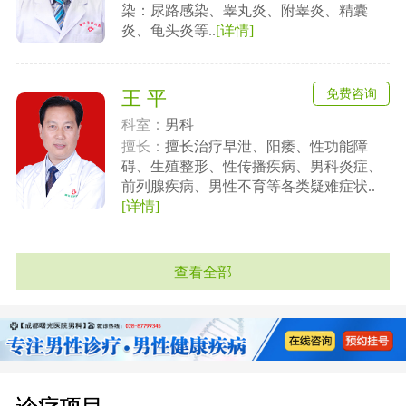
染：尿路感染、睾丸炎、附睾炎、精囊
炎、龟头炎等..
[详情]
免费咨询
王 平
科室：
男科
擅长：
擅长治疗早泄、阳痿、性功能障
碍、生殖整形、性传播疾病、男科炎症、
前列腺疾病、男性不育等各类疑难症状..
[详情]
查看全部