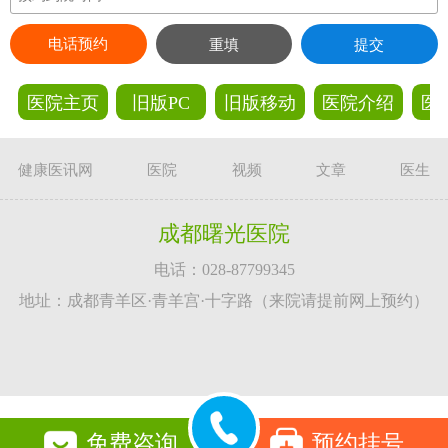
电话预约
重填
提交
医院主页
旧版PC
旧版移动
医院介绍
医
健康医讯网
医院
视频
文章
医生
成都曙光医院
电话：028-87799345
地址：成都青羊区·青羊宫·十字路（来院请提前网上预约）
友情链接：
健康医讯网
免费咨询
预约挂号