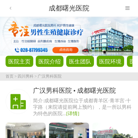
成都曙光医院
医院主页
医院介绍
医生团队
医院环境
医
首页
>
四川男科
>
广汉男科医院
广汉男科医院 • 成都曙光医院
简介:成都曙光医院位于成都青羊区·青羊宫·十
字路（来院请提前网上预约），是一所以男科
为特色的医院...
[详情]