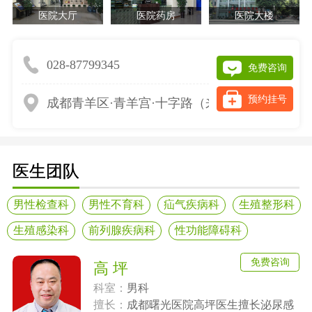
医院大厅
医院药房
医院大楼
028-87799345
免费咨询
预约挂号
成都青羊区·青羊宫·十字路（来院请提前网上预
医生团队
男性检查科
男性不育科
疝气疾病科
生殖整形科
生殖感染科
前列腺疾病科
性功能障碍科
免费咨询
高 坪
科室：
男科
擅长：
成都曙光医院高坪医生擅长泌尿感