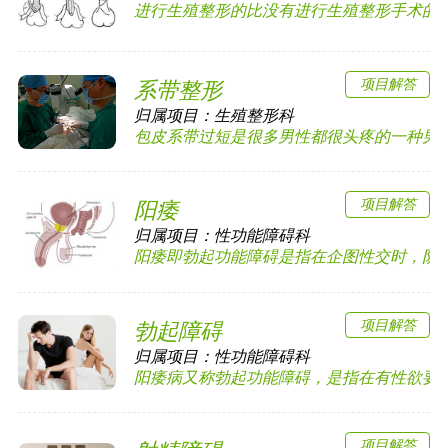
进行生殖整形的比没有进行生殖整形手术的更加
项目解答
系带整形
归属项目：
生殖整形科
包皮系带过短是很多男性都很头疼的一种男科疾
项目解答
阳痿
归属项目：
性功能障碍科
阳痿即勃起功能障碍是指在企图性交时，阴茎勃
项目解答
勃起障碍
归属项目：
性功能障碍科
阳痿病又称勃起功能障碍，是指在有性欲要求时
项目解答