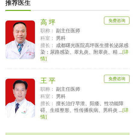
推荐医生
免费咨询
高 坪
职称：
副主任医师
科室：
男科
擅长：
成都曙光医院高坪医生擅长泌尿感
染：尿路感染、睾丸炎、附睾炎、精 ...
[详
情]
免费咨询
王 平
职称：
副主任医师
科室：
男科
擅长：
擅长治疗早泄、阳痿、性功能障
碍、生殖整形、性传播疾病、男科炎 ...
[详
情]