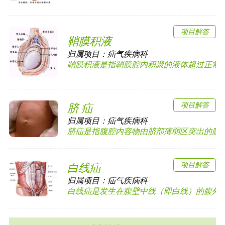
项目解答
鞘膜积液
归属项目：
疝气疾病科
鞘膜积液是指鞘膜腔内积聚的液体超过正常量而
项目解答
脐 疝
归属项目：
疝气疾病科
脐疝是指腹腔内容物由脐部薄弱区突出的腹外疝
项目解答
白线疝
归属项目：
疝气疾病科
白线疝是发生在腹壁中线（即白线）的腹外疝，