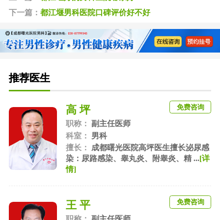
下一篇：
都江堰男科医院口碑评价好不好
推荐医生
免费咨询
高 坪
职称：
副主任医师
科室：
男科
擅长：
成都曙光医院高坪医生擅长泌尿感
染：尿路感染、睾丸炎、附睾炎、精 ...
[详
情]
免费咨询
王 平
职称：
副主任医师