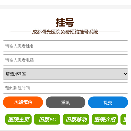
电话预约
重填
提交
医院主页
旧版PC
旧版移动
医院介绍
医