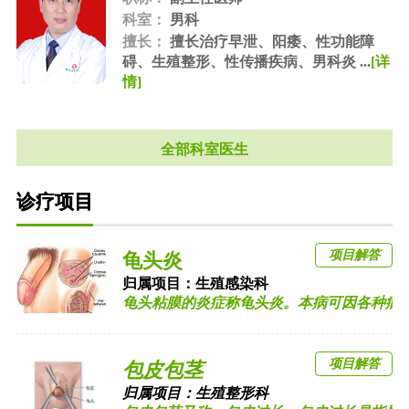
科室：
男科
擅长：
擅长治疗早泄、阳痿、性功能障
碍、生殖整形、性传播疾病、男科炎 ...
[详
情]
全部科室医生
诊疗项目
项目解答
龟头炎
归属项目：
生殖感染科
龟头粘膜的炎症称龟头炎。本病可因各种病原体
项目解答
包皮包茎
归属项目：
生殖整形科