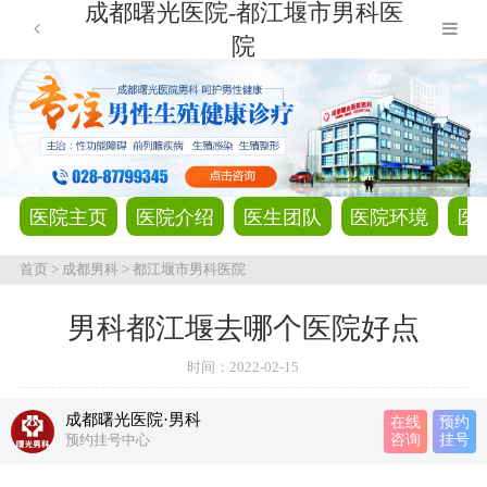
成都曙光医院-都江堰市男科医
院
医院主页
医院介绍
医生团队
医院环境
医
首页
>
成都男科
>
都江堰市男科医院
男科都江堰去哪个医院好点
时间：
2022-02-15
成都曙光医院·男科
在线
预约
预约挂号中心
咨询
挂号