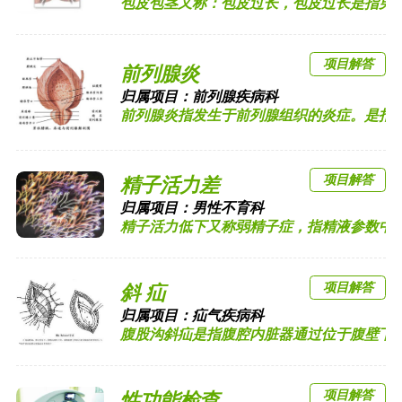
包皮包茎又称：包皮过长，包皮过长是指男子成
项目解答
前列腺炎
归属项目：
前列腺疾病科
前列腺炎指发生于前列腺组织的炎症。是指前列
项目解答
精子活力差
归属项目：
男性不育科
精子活力低下又称弱精子症，指精液参数中前向运
项目解答
斜 疝
归属项目：
疝气疾病科
腹股沟斜疝是指腹腔内脏器通过位于腹壁下动脉
项目解答
性功能检查