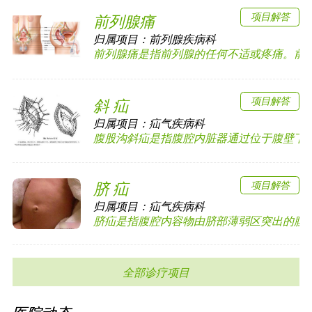
项目解答
前列腺痛
归属项目：
前列腺疾病科
前列腺痛是指前列腺的任何不适或疼痛。前列腺
项目解答
斜 疝
归属项目：
疝气疾病科
腹股沟斜疝是指腹腔内脏器通过位于腹壁下动脉
项目解答
脐 疝
归属项目：
疝气疾病科
脐疝是指腹腔内容物由脐部薄弱区突出的腹外疝
全部诊疗项目