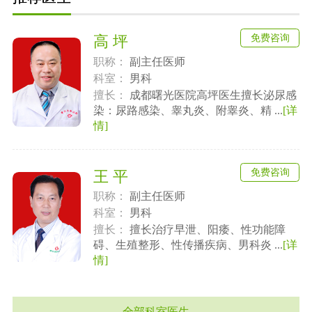
免费咨询
高 坪
职称：
副主任医师
科室：
男科
擅长：
成都曙光医院高坪医生擅长泌尿感
染：尿路感染、睾丸炎、附睾炎、精 ...
[详
情]
免费咨询
王 平
职称：
副主任医师
科室：
男科
擅长：
擅长治疗早泄、阳痿、性功能障
碍、生殖整形、性传播疾病、男科炎 ...
[详
情]
全部科室医生