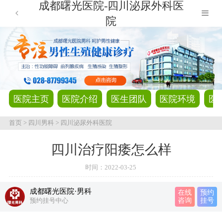
成都曙光医院-四川泌尿外科医
院
医院主页
医院介绍
医生团队
医院环境
医
首页
>
四川男科
>
四川泌尿外科医院
四川治疗阳痿怎么样
时间：
2022-03-25
成都曙光医院·男科
在线
预约
预约挂号中心
咨询
挂号