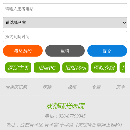
电话预约
重填
提交
医院主页
旧版PC
旧版移动
医院介绍
医
健康医讯网
医院
视频
文章
医生
成都曙光医院
电话：028-87799345
地址：成都青羊区·青羊宫·十字路（来院请提前网上预约）